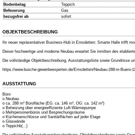
Bodenbelag
Teppich
Befeuerung
Gas
bezugsfrei ab
sofort
OBJEKTBESCHREIBUNG
Ihr neuer repräsentativer Business-Hub in Emsdetten: Smarte Halle trifft mod
Dieser hochwertige und moderne Neubau erwartet Sie inmitten des etabliert
Die vollständige Objektbeschreibung, Ausstattungsliste sowie Grundrisse un
https://www.busche-gewerbeexperten.de/Emsdetten/Neubau-288-m-Buero-11
AUSSTATTUNG
Büro
o Neubau
o ca. 288 m² Bürofläche (EG: ca. 146 m², OG: ca. 142 m²)
o Beheizung über energieeffiziente Luft-Wärmepumpe
o Mehrpersonenbüros und Besprechungsräume
o Küchenanschlüsse und Sanitärflächen auf jeder Etage
o Glaswände
o Teppichb(...)
Die vollständige Ausstattungsbeschreibung, Objektbeschreibung sowie Grund