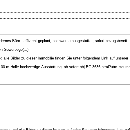
ernes Büro - effizient geplant, hochwertig ausgestattet, sofort bezugsbereit.
en Gewerbege(...)
d alle Bilder zu dieser Immobilie finden Sie unter folgendem Link auf unsere
00-m-Halle-hochwertige-Ausstattung--ab-sofort-obj-BC-3636.html?utm_sour
risse und alle Bilder zu dieser Immobilie finden Sie unter folgendem Link a