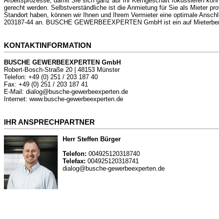
Arbeitsprozesse, damit Sie sich ganz auf Ihr Kerngeschäft fokussieren könne
gerecht werden. Selbstverständliche ist die Anmietung für Sie als Mieter prov
Standort haben, können wir Ihnen und Ihrem Vermieter eine optimale Ansch
203187-44 an. BUSCHE GEWERBEEXPERTEN GmbH ist ein auf Mieterberatun
KONTAKTINFORMATION
BUSCHE GEWERBEEXPERTEN GmbH
Robert-Bosch-Straße 20 | 48153 Münster
Telefon: +49 (0) 251 / 203 187 40
Fax: +49 (0) 251 / 203 187 41
E-Mail: dialog@busche-gewerbeexperten.de
Internet: www.busche-gewerbeexperten.de
IHR ANSPRECHPARTNER
Herr Steffen Bürger
Telefon:
004925120318740
Telefax:
004925120318741
dialog@busche-gewerbeexperten.de