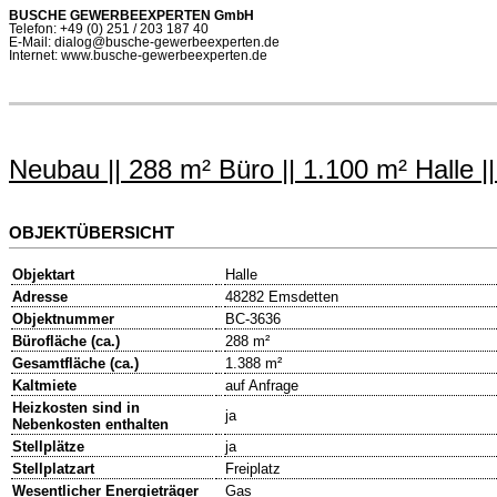
BUSCHE GEWERBEEXPERTEN GmbH
Telefon: +49 (0) 251 / 203 187 40
E-Mail: dialog@busche-gewerbeexperten.de
Internet: www.busche-gewerbeexperten.de
Neubau || 288 m² Büro || 1.100 m² Halle ||
OBJEKTÜBERSICHT
Objektart
Halle
Adresse
48282 Emsdetten
Objektnummer
BC-3636
Bürofläche (ca.)
288 m²
Gesamtfläche (ca.)
1.388 m²
Kaltmiete
auf Anfrage
Heizkosten sind in
ja
Nebenkosten enthalten
Stellplätze
ja
Stellplatzart
Freiplatz
Wesentlicher Energieträger
Gas