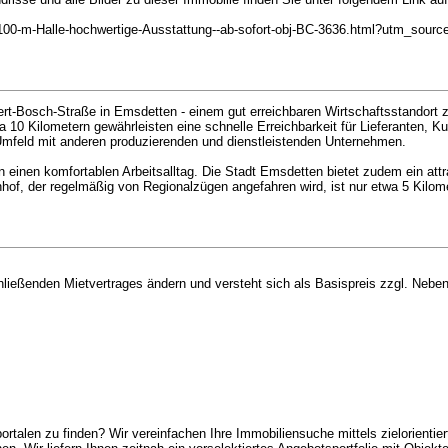
00-m-Halle-hochwertige-Ausstattung--ab-sofort-obj-BC-3636.html?utm_sour
ert-Bosch-Straße in Emsdetten - einem gut erreichbaren Wirtschaftsstandort
 10 Kilometern gewährleisten eine schnelle Erreichbarkeit für Lieferanten, K
s Umfeld mit anderen produzierenden und dienstleistenden Unternehmen.
 einen komfortablen Arbeitsalltag. Die Stadt Emsdetten bietet zudem ein attr
hof, der regelmäßig von Regionalzügen angefahren wird, ist nur etwa 5 Kilome
hließenden Mietvertrages ändern und versteht sich als Basispreis zzgl. Neb
rtalen zu finden? Wir vereinfachen Ihre Immobiliensuche mittels zielorientiert