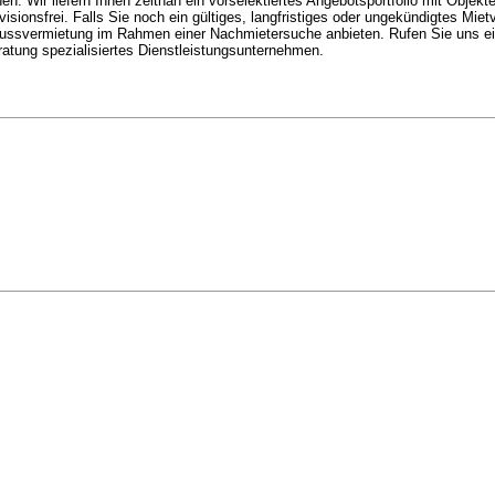
n. Wir liefern Ihnen zeitnah ein vorselektiertes Angebotsportfolio mit Objekt
isionsfrei. Falls Sie noch ein gültiges, langfristiges oder ungekündigtes Mietv
lussvermietung im Rahmen einer Nachmietersuche anbieten. Rufen Sie uns ein
g spezialisiertes Dienstleistungsunternehmen.