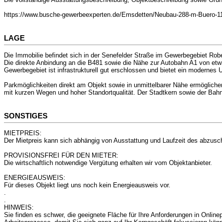
https://www.busche-gewerbeexperten.de/Emsdetten/Neubau-288-m-Buero-11
LAGE
Die Immobilie befindet sich in der Senefelder Straße im Gewerbegebiet Rob
Die direkte Anbindung an die B481 sowie die Nähe zur Autobahn A1 von etwa
Gewerbegebiet ist infrastrukturell gut erschlossen und bietet ein moderne
Parkmöglichkeiten direkt am Objekt sowie in unmittelbarer Nähe ermöglichen
mit kurzen Wegen und hoher Standortqualität. Der Stadtkern sowie der Bahn
SONSTIGES
MIETPREIS:
Der Mietpreis kann sich abhängig von Ausstattung und Laufzeit des abzusc
PROVISIONSFREI FÜR DEN MIETER:
Die wirtschaftlich notwendige Vergütung erhalten wir vom Objektanbieter.
ENERGIEAUSWEIS:
Für dieses Objekt liegt uns noch kein Energieausweis vor.
.
.
HINWEIS:
Sie finden es schwer, die geeignete Fläche für Ihre Anforderungen in Onlinepo