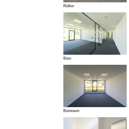
Rolltor
Büro
Büroraum