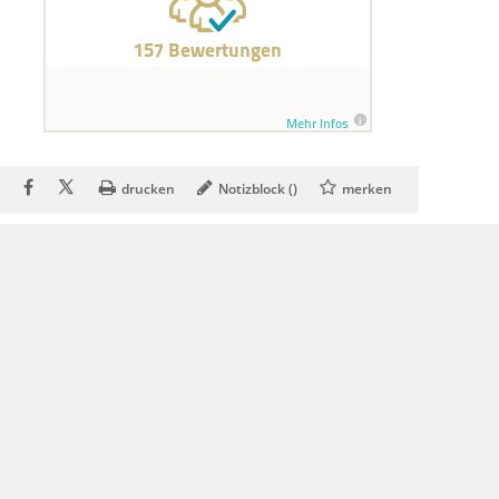
drucken
Notizblock (
)
merken