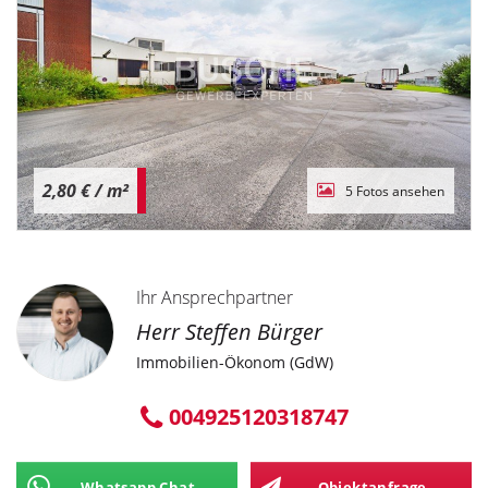
2,80 €
/ m²
5 Fotos ansehen
Ihr Ansprechpartner
Herr Steffen Bürger
Immobilien-Ökonom (GdW)
004925120318747
Whatsapp Chat
Objektanfrage