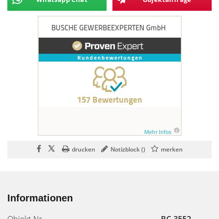
drucken
Notizblock (
)
merken
Informationen
Objekt-Nr.
BC-3552