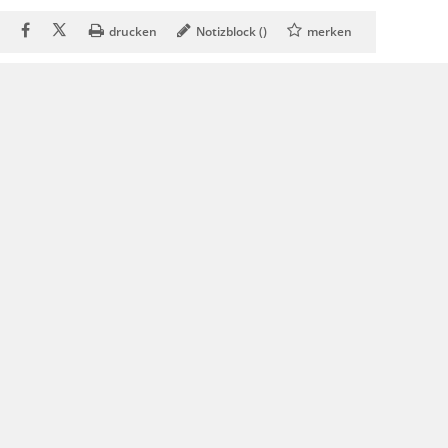
drucken
Notizblock (
)
merken