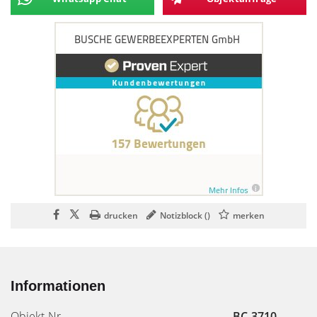
drucken
Notizblock (
)
merken
Informationen
Objekt-Nr.
BC-3710