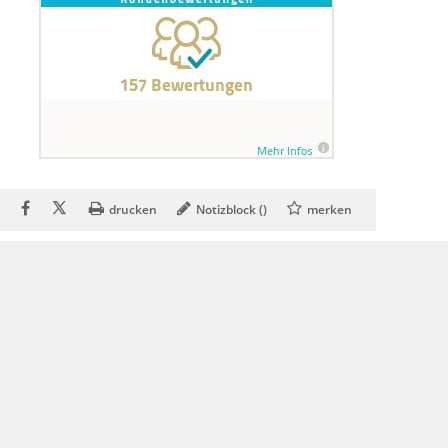
drucken
Notizblock (
)
merken