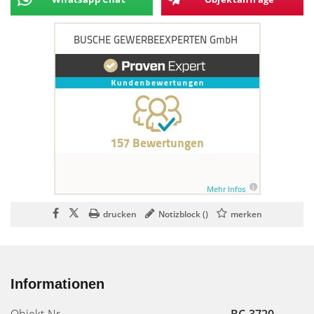
drucken
Notizblock (
)
merken
Informationen
Objekt-Nr.
BC-3720