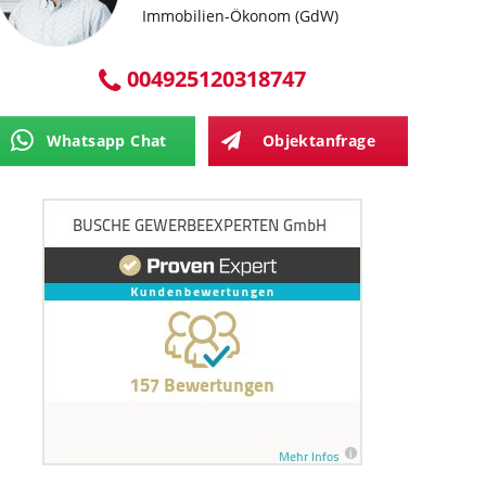
Immobilien-Ökonom (GdW)
004925120318747
Whatsapp Chat
Objektanfrage