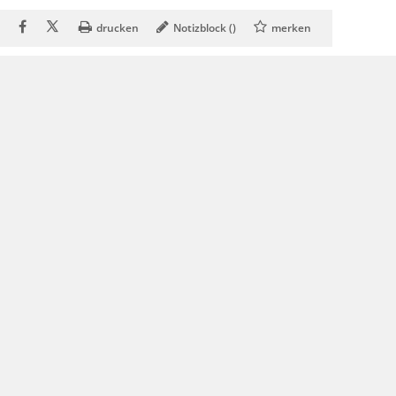
drucken
Notizblock (
)
merken