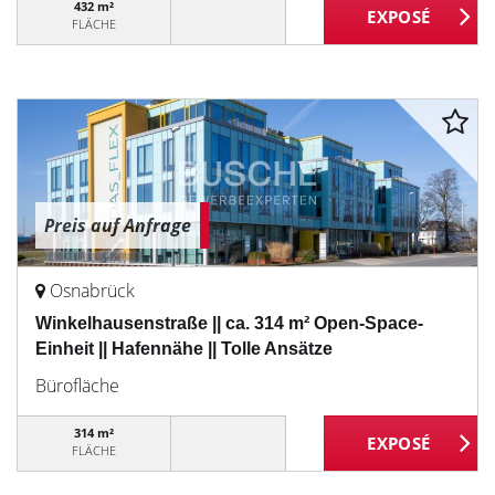
432 m²
FLÄCHE
Preis auf Anfrage
Osnabrück
Winkelhausenstraße || ca. 314 m² Open-Space-
Einheit || Hafennähe || Tolle Ansätze
Bürofläche
314 m²
FLÄCHE