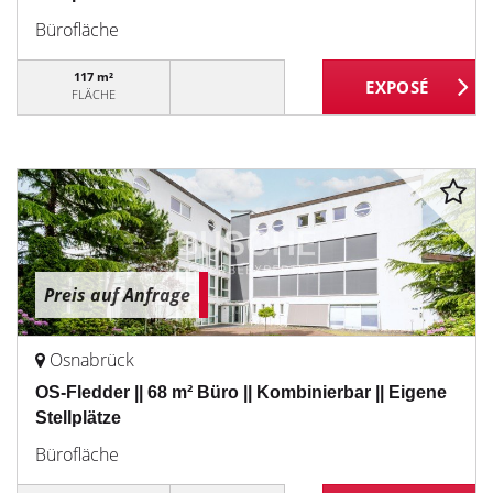
Bürofläche
117 m²
FLÄCHE
Preis auf Anfrage
Osnabrück
OS-Fledder || 68 m² Büro || Kombinierbar || Eigene
Stellplätze
Bürofläche