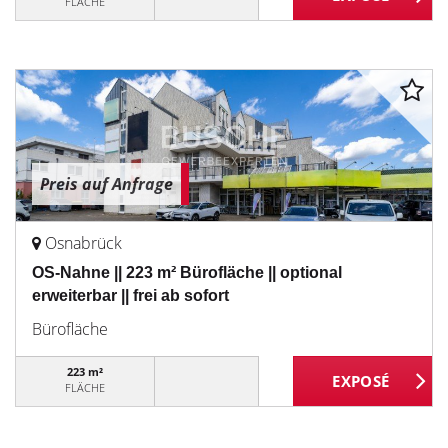
FLÄCHE
Preis auf Anfrage
Osnabrück
OS-Nahne || 223 m² Bürofläche || optional
erweiterbar || frei ab sofort
Bürofläche
223 m²
FLÄCHE