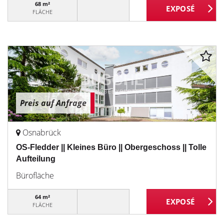
68 m²
FLÄCHE
Preis auf Anfrage
Osnabrück
OS-Fledder || Kleines Büro || Obergeschoss || Tolle
Aufteilung
Bürofläche
64 m²
FLÄCHE