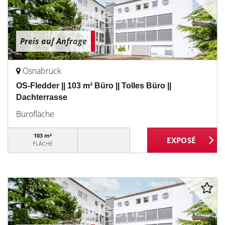
Preis auf Anfrage
Osnabrück
OS-Fledder || 103 m² Büro || Tolles Büro ||
Dachterrasse
Bürofläche
103 m²
FLÄCHE