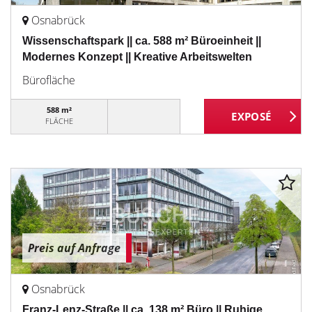
Osnabrück
Wissenschaftspark || ca. 588 m² Büroeinheit ||
Modernes Konzept || Kreative Arbeitswelten
Bürofläche
588 m²
FLÄCHE
Preis auf Anfrage
Osnabrück
Franz-Lenz-Straße || ca. 138 m² Büro || Ruhige