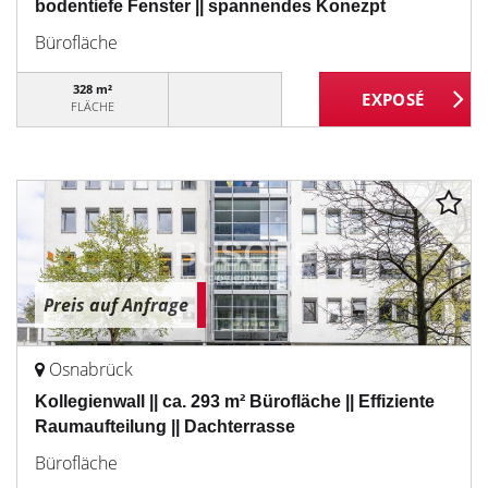
bodentiefe Fenster || spannendes Konezpt
Bürofläche
328 m²
FLÄCHE
Preis auf Anfrage
Osnabrück
Kollegienwall || ca. 293 m² Bürofläche || Effiziente
Raumaufteilung || Dachterrasse
Bürofläche