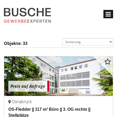
Objekte:
33
Preis auf Anfrage
Osnabrück
OS-Fledder || 117 m² Büro || 3. OG rechts ||
Stellplätze