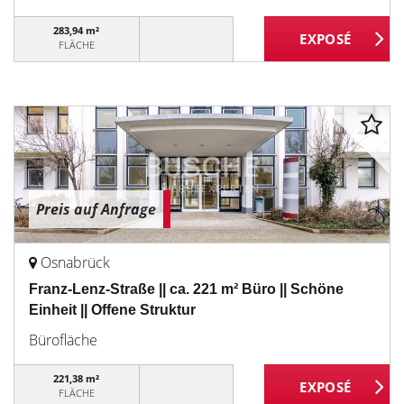
283,94 m²
FLÄCHE
Preis auf Anfrage
Osnabrück
Franz-Lenz-Straße || ca. 221 m² Büro || Schöne
Einheit || Offene Struktur
Bürofläche
221,38 m²
FLÄCHE