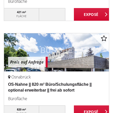
Bürofläche
421 m²
FLÄCHE
Preis auf Anfrage
Osnabrück
OS-Nahne || 820 m² Büro/Schulungsfläche ||
optional erweiterbar || frei ab sofort
Bürofläche
820 m²