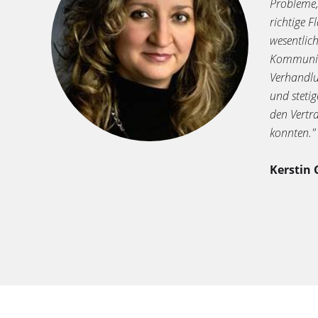
Probleme,
richtige 
wesentlic
Kommunika
Verhandl
und steti
den Vertr
konnten."
Kerstin