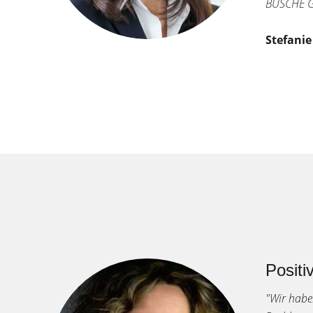
BUSCHE G
Stefanie
Positi
"Wir hab