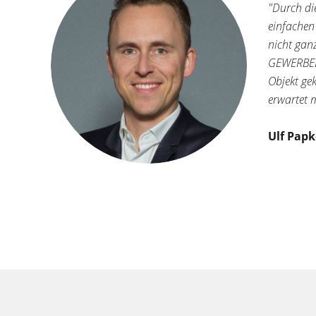
"Durch di
einfachen
nicht gan
GEWERBEEX
Objekt ge
erwartet 
Ulf Pap