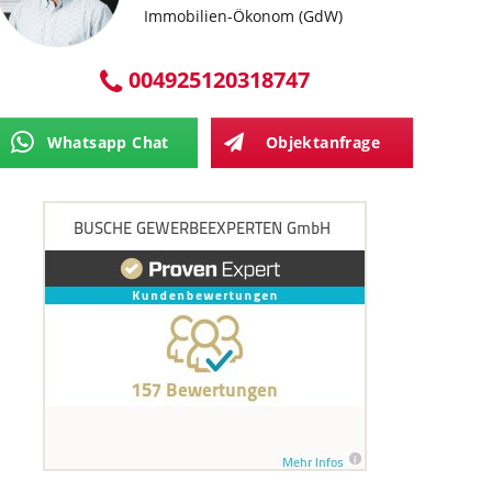
Immobilien-Ökonom (GdW)
004925120318747
Whatsapp Chat
Objektanfrage