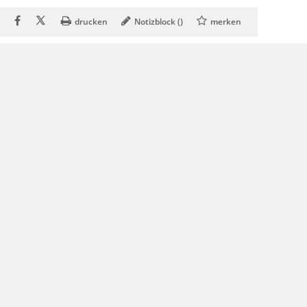
drucken
Notizblock (
)
merken