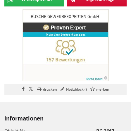
drucken
Notizblock (
)
merken
Informationen
Objekt-Nr.
BC-3667