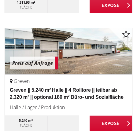
1.311,93 m²
FLÄCHE
Preis auf Anfrage
Greven
Greven || 5.240 m² Halle || 4 Rolltore || teilbar ab
2.320 m² || optional 180 m² Büro- und Sozialfläche
Halle / Lager / Produktion
5.240 m²
FLÄCHE