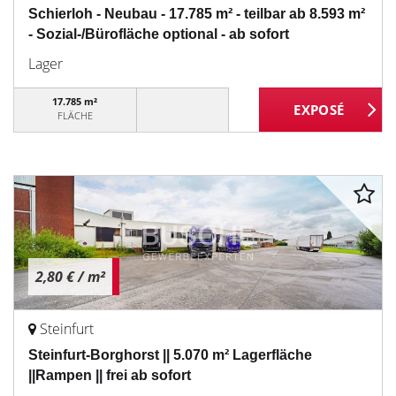
Schierloh - Neubau - 17.785 m² - teilbar ab 8.593 m²
- Sozial-/Bürofläche optional - ab sofort
Lager
17.785 m²
FLÄCHE
2,80 €
/ m²
Steinfurt
Steinfurt-Borghorst || 5.070 m² Lagerfläche
||Rampen || frei ab sofort