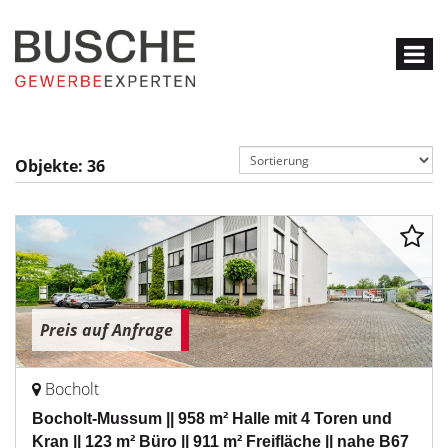
Objekte:
36
Preis auf Anfrage
Bocholt
Bocholt-Mussum || 958 m² Halle mit 4 Toren und
Kran || 123 m² Büro || 911 m² Freifläche || nahe B67