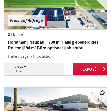
Preis auf Anfrage
Horstmar
Horstmar || Neubau || 780 m² Halle || ebenerdiges
Rolltor ||194 m² Büro optional || ab sofort
Halle / Lager / Produktion
974,25 m²
FLÄCHE