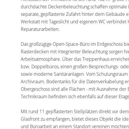
durchdachte Deckenbeleuchtung schaffen optimale Be
separate, gepflasterte Zufahrt hinter dem Gebäude 
Werkstatt mit Tageslicht und eigenem WC verbindet H
Reparaturarbeiten.
Das großzügige Open-Space-Büro im Erdgeschoss biet
Rasterdecken mit integrierter Beleuchtung sorgen h
Arbeitsatmosphäre. Über das Treppenhaus erreichen 
bzw. Doppelbüros, einen großen Besprechungs- ode
sowie moderne Sanitäranlagen. Vom Schulungsraum füh
Archivraum. Bodentanks für die Datenverkabelung erm
Obergeschoss sind alle Flächen - mit Ausnahme der B
Technikraum befinden sich ebenfalls auf dieser Etage
Mit rund 11 gepflasterten Stellplätzen direkt vor d
Glasfront zu empfangen, bietet dieses Objekt die id
und Büroarbeit an einem Standort vereinen möchten