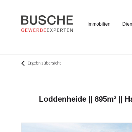
Immobilien
Dien
Ergebnisübersicht
Loddenheide || 895m² || Ha