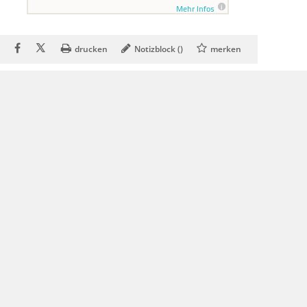
drucken
Notizblock (
)
merken