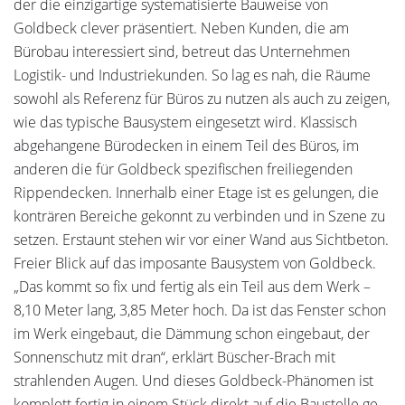
der die einzigartige systemati­sierte Bauweise von
Goldbeck clever präsentiert. Neben ­Kunden, die am
Bürobau interessiert sind, betreut das Unter­nehmen
Logistik- und Industriekunden. So lag es nah, die Räume
sowohl als Referenz für Büros zu nutzen als auch zu zeigen,
wie das typische Bausystem eingesetzt wird. Klassisch
abgehangene Bürodecken in einem Teil des Büros, im
anderen die für Goldbeck spezifischen freiliegenden
Rippendecken. ­Innerhalb einer Etage ist es gelungen, die
konträren Bereiche gekonnt zu verbinden und in Szene zu
setzen. Erstaunt stehen wir vor einer Wand aus Sichtbeton.
Freier Blick auf das imposante Bausystem von Goldbeck.
„Das kommt so fix und fertig als ein Teil aus dem Werk –
8,10 Meter lang, 3,85 Meter hoch. Da ist das Fenster schon
im Werk eingebaut, die Dämmung schon eingebaut, der
Sonnenschutz mit dran“, erklärt Büscher-Brach mit
strahlenden Augen. Und dieses Goldbeck-Phänomen ist
komplett fertig in einem Stück direkt auf die Baustelle ge­