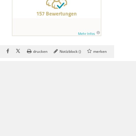
drucken
Notizblock (
)
merken